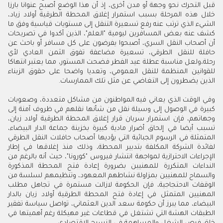
قبل التحرك نحو وجهة أو مدن أخرى، إذ أن هذا الوضع أصبح عنوانا بارزا
خلال هذه المرحلة بسبب استمرار إغلاق المحطة الطرقية أولاد زياد،
الشيء الذي ترتب عنه رفع تسعيرة التنقل إلى مستويات قياسية وفق ما
كشف عنه بعض المسافرين ليومية "العلم"، الذين أكدوا في تصريحات
أن أصحاب النقل السري، أصبحوا يفرضون على كل مسافر أو باحث عن
حافلة للنقل الطرقي، تسعيرة مضاعفة تفوق الثمن العادي لأي
رحلة،ولعل مناسبة عطلة عيد الفطر فضحت المستور، مما يعتبر انتهاكا
للقوانين المنظمة للنقل العمومي، وتعديا واضحا على حقوق الزبناء
الذين يضطرون إلى التغاضي عن مثل تلك الممارسات.
وفي الوقت الذي يعاني فيه المواطنون من مشاكل متعددة، وصعوبات
كبيرة في الوصول إلى وسيلة نقل من شأنها نقلهم في ظروف آمنة إلى
وجهاتهم، فإن استمرار سريان قرار إغلاق المحطة الطرقية أولاد زيان،
تسبب أيضا في إلحاق أضرار مادية كبيرة بخزينة جماعة الدار البيضاء،
المتمثلة في الرسوم الجبائية التي يؤديها أصحاب حافلات النقل الطرقي
لفائدة الشركة المكلفة بتدبير المحطة، وذلك منذ إغلاقها في إطار
الإجراءات الاحترازية لمواجهة انتشار فيروس "كورونا"، حيث أنه بالرغم من
النداءات المتكررة للمهنيين بضرورة إعادة فتح المحطة المذكورة
والسماح للمهنيين بمزاولة نشاطهم المعهود، وتنظيمهم لسلسة من
الوقفات الاحتجاجية، فإن الحكومة لازالت مستمرة في تجاهل مطلب
المهنيين المتمثل في إعادة فتح المحطة الطرقية أولاد زيان بالدار
البيضاء، مما يبرز أن حكومة سعد الدين العثماني، تواصل سياسة تفقير
الطبقات الهشة التي تشتغل في قطاعات غير مهيكلة رغم أهميتها في