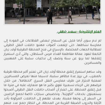
العلم الإلكترونية - سعيد خطفي
لم تدم سوى أياما قليل عن السماح لبعض القطاعات في العودة إلى
ممارسة نشاطها، حتى ارتفعت أصوات مهنيو حافلات النقل الطرقي
لمطالبة الجهات المختصة، بالإسراع في فتح المحطة الطرقية أولاد زيان
التابعة لنفوذ عمالة مقاطعة الفداء مرس السلطان، والتي أدى استمرار
إغلاقها لما يربو عن سنة ونصف إلى تداعيات سلبية على المهنيين
والمسافرين.
وقد ساهم استمرار إغلاق محطة أولاد زيان التي تعتبر أكبر محطة طرقية
بالمغرب، في بروز عدة مظاهر سلبية، لاسيما منها تعرض المسافرين
لعملية الابتزاز من طرف ممارسي النقل السري "الخطافة"، من خلال
فرضهم على الزبناء تسعيرة تفوق بكثير ما هو متعارف عليه في فترة ما
قبل إغلاق المحطة، على اعتبار أن أصحاب حافلات النقل الطرقي أصبحوا
يستعينون بخدمات "الكورتية"، وتخصيص سيارات خاصة لجمع الراغبين
في السفر إلى وجهة معينة، بهدف نقلهم إلى الحافلات المركونة بأحد
الأزقة والدروب الضيقة القريبة من المحطة، في انتظار جمع عدد منهم