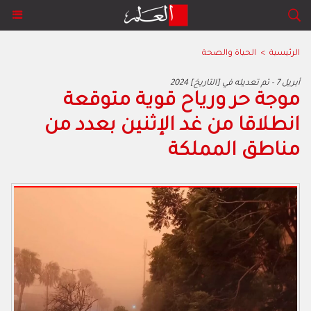
الرئيسية
>
الحياة والصحة
2024 أبريل 7 - تم تعديله في [التاريخ]
موجة حر ورياح قوية متوقعة
انطلاقا من غد الإثنين بعدد من
مناطق المملكة