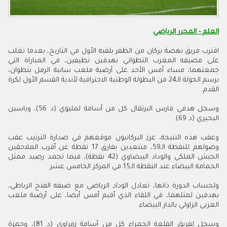
العلم - المحرر الرياضي
اقترب فريق نهضة بركان من الظفر بلقبه الأول في التاريخ، بعدما تغلب
على مضيفه المغرب التطواني بهدفين نظيفين، في المباراة التي
جمعتهما، مساء أمس الأحد على أرضية ملعب سانية الرمل بتطوان،
برسم الجولة الـ24 من البطولة الوطنية الاحترافية لأندية القسم الأول لكرة
القدم
.
وسجل هدفي فارس البرتقال كل من أسامة لمليوي (د 56)، وياسين
البحيري (د 69)
.
وعقب هذه النتيجة، عزز البركانيون موقعهم في صدارة الترتيب عقب
وصولهم للنقطة الـ59، مبتعدين بفارق 17 نقطة عن أقرب الملاحقين
الجيش الملكي والوداد البيضاوي (42 نقطة)، فيما تجمد رصيد ممثل
الحمامة البيضاء عند النقطة الـ15 في المركز الخامس عشر.
ولحساب الدورة ذاتها، تعادل الوداد الرياضي مع ضيفه الفتح الرباطي،
بهدفين لمثلهما، في اللقاء الذي أقيم أمس أيضا، على أرضية ملعب
العربي الزاولي بالدار البيضاء.
وسجل لفريق القلعة الحمراء كل من أسامة زمراوي (د 81)، وحمزة