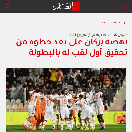
الرئيسية
>
رياضة
2025 مارس 10 - تم تعديله في [التاريخ]
نهضة بركان على بعد خطوة من
تحقيق أول لقب له بالبطولة