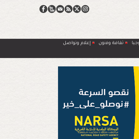
جيا
ﺛﻘﺎﻓﺔ وﻓﻧون
إعلام وتواصل