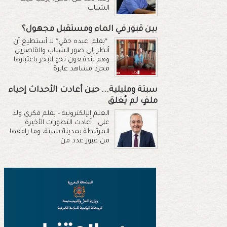
الشباب
بين قبور في الماء ومستقبل مجهول؟
*بقلم: عبده حقي* لا أستطيع أن
أنظر إلى صور الشباب والقاصرين
وهم يندفعون نحو البحر باعتبارها
مجرد مشاهد عابرة
سبتة ومليلية... حين أعادت الأحداث إحياء
ملفٍ لم يُغلق
العلم الإلكترونية - بقلم فكري ولد
علي أعادت التطورات الأخيرة
المرتبطة بمدينة سبتة، وما رافقها
من عبور عدد من