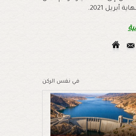
ية
في نفس الركن