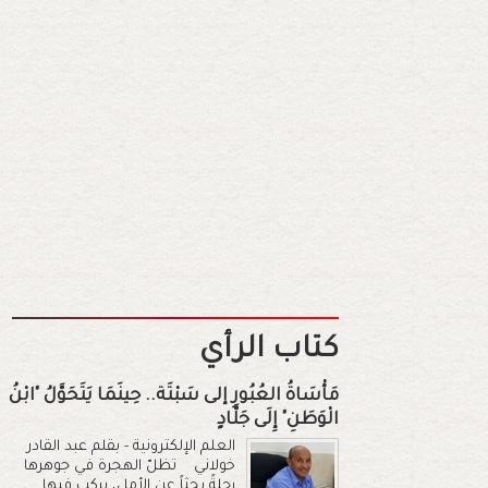
كتاب الرأي
مَأْسَاةُ العُبُورِ إلى سَبْتَة.. حِينَمَا يَتَحَوَّلُ "ابْنُ
الْوَطَنِ" إِلَى جَلَّادٍ
العلم الإلكترونية - بقلم عبد القادر
خولاني تظلّ الهجرة في جوهرها
رحلةً بحثاً عن الأمل، يركب فيها