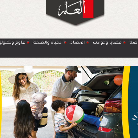
اضة
قضايا وحوادث
اﻗﺗﺻﺎد
الحياة والصحة
ﻋﻠوم وتكنولو