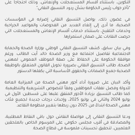
التكوين، باستثناء أقسام المستعجلات والإنعاش، وذلك احتجاجاً على
"تأخر جواب رئيس الحكومة بشأن ردود التنسيق النقابي".
في غضون ذلك، يواصل التنسيق النقابي إضرابه في المؤسسات
الصحية، ما أدى إلى إلغاء العديد من الفحوصات والمواعيد الجراحية
وخدمات التلقيح، باستثناء خدمات أقسام الإنعاش والمستعجلات التي
حرصت النقابات على ضمان استمرارها.
وفي بيان سابق، كشف التنسيق النقابي الوطني بوزارة الصحة والحماية
الاجتماعية تفاصيل اجتماعه مع وزير الصحة خالد أيت الطالب. ورغم
موافقة الحكومة على الحفاظ على صفة الموظف العمومي لمهنيي
الصحة، طالب التنسيق النقابي بضرورة تخويل القانون المتعلق بالوظيفة
الصحية جميع الضمانات والحقوق الأساسية التي يكفلها الدستور.
وأكد البيان على ضرورة أداء أجور مهنيي الصحة من الميزانية العامة
للدولة وفصل نفقات الموظفين وفقاً للنصوص التشريعية والتنظيمية.
كما طالب التنسيق بزيادة الأجور المتفق عليها على قسطين: الأول في
يوليو 2024 والثاني في يوليو 2025، وإحداث درجات جديدة لجميع فئات
مهنيي الصحة ابتداءً من 2025 دون ربطها بتغيير منظومة التقاعد.
ودعا التنسيق النقابي إلى مواصلة النقاش حول باقي النقاط المطلبية،
والمصادقة في أقرب مجلس حكومي على المرسوم الخاص بالملحقين
العلميين، لتحقيق تحسينات ملموسة في قطاع الصحة.