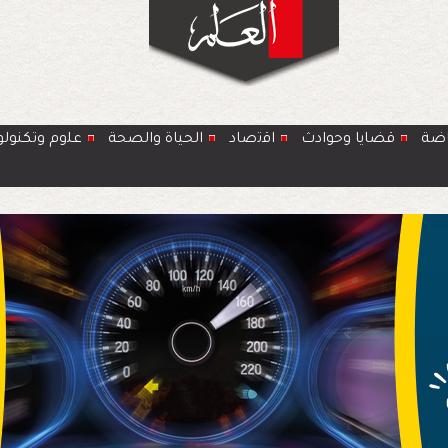
اضة
قضايا وحوادث
اﻗﺗﺻﺎد
الحياة والصحة
ﻋﻠوم وتكنولو