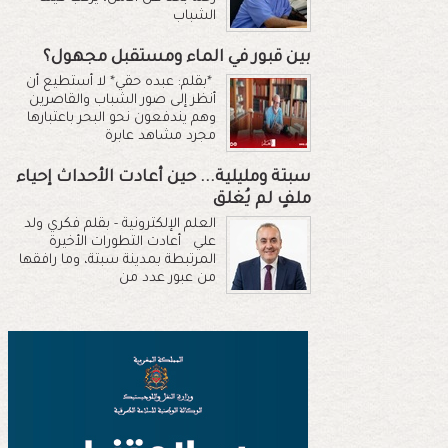
الشباب
بين قبور في الماء ومستقبل مجهول؟
*بقلم: عبده حقي* لا أستطيع أن
أنظر إلى صور الشباب والقاصرين
وهم يندفعون نحو البحر باعتبارها
مجرد مشاهد عابرة
سبتة ومليلية... حين أعادت الأحداث إحياء
ملفٍ لم يُغلق
العلم الإلكترونية - بقلم فكري ولد
علي أعادت التطورات الأخيرة
المرتبطة بمدينة سبتة، وما رافقها
من عبور عدد من