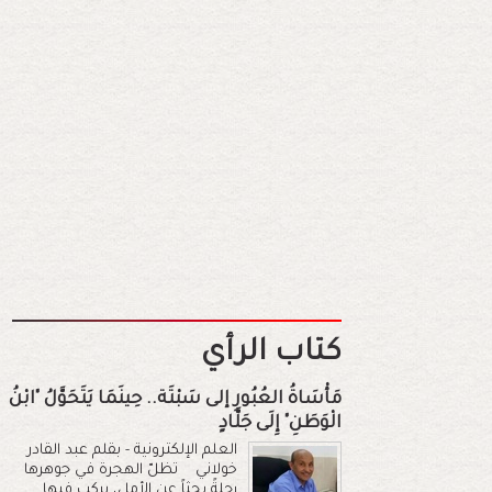
كتاب الرأي
مَأْسَاةُ العُبُورِ إلى سَبْتَة.. حِينَمَا يَتَحَوَّلُ "ابْنُ
الْوَطَنِ" إِلَى جَلَّادٍ
العلم الإلكترونية - بقلم عبد القادر
خولاني تظلّ الهجرة في جوهرها
رحلةً بحثاً عن الأمل، يركب فيها