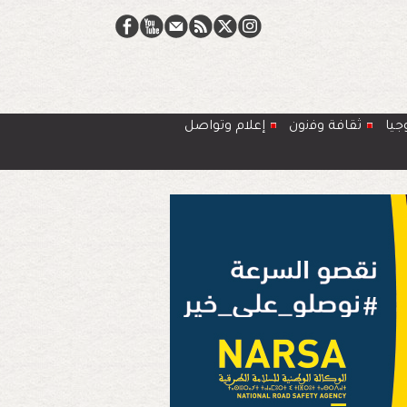
جيا
ﺛﻘﺎﻓﺔ وﻓﻧون
إعلام وتواصل