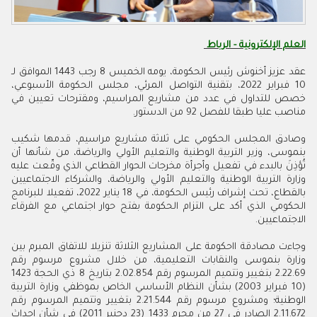
العلم الإلكترونية - الرباط
عقد عزيز أخنوش رئيس الحكومة، يومه الخميس 8 رجب 1443 الموافق لـ
10 فبراير 2022، بتقنية التواصل المرئي، مجلس الحكومة الأسبوعي،
خصص للتداول في عدد من مشاريع المراسيم، ومقترحات تعيين في
مناصب عليا طبقا للفصل 92 من الدستور.
وصادق المجلس الحكومي على ثلاثة مشاريع مراسيم، قدمها شكيب
بنموسى، وزير التربية الوطنية والتعليم الأولي والرياضة، من شأنها أن
تُؤذِنَ بالبدء في تفعيل وأجرأة مخرجات الحوار القطاعي الذي وقّعت عليه
وزارة التربية الوطنية والتعليم الأولي والرياضة، والشركاء الاجتماعيين
بالقطاع، تحت إشراف رئيس الحكومة، في 18 يناير 2022، تفعيلا للبرنامج
الحكومي الذي أكد على التزام الحكومة بفتح حوار اجتماعي مع الفرقاء
الاجتماعيين.
وجاءت مصادقة ااحكومة على المشاريع الثلاثة تنزيلا للاتفاق المبرم بين
وزارة بنموسى والنقابات التعليمية، من خلال مشروع مرسوم رقم
2.22.69 بتغيير وتتميم المرسوم رقم 2.02.854 بتاريخ 8 ذي الحجة 1423
(10 فبراير 2003) بشأن النظام الأساسي الخاص بموظفي وزارة التربية
الوطنية؛ ومشروع مرسوم رقم 2.21.544 بتغيير وتتميم المرسوم رقم
2.11.672 الصادر في 27 من محرم 1433 (23 دجنبر 2011) في شأن إحداث