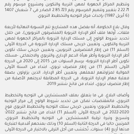
وتنظيم المراكز الجهوية لمهن التربية والتكوين ومشروع مرسوم رقم
2.22.71 بتغيير وتتميم المرسوم رقم 2.85.723 الصادر في 7 شعبان 1407
(6 أبريل 1987) بإحداث مركز التوجيه والتخطيط التربوي.
وقال بلاغ الحكومة، أنه بفضل هذه المشاريع تتم التسوية النهائية لأربعة
ملفات، أولها ملف أطر الإدارة التربوية (المتصرفون التربويون)، من خلال
تحديد شروط الولوج إلى مسلك الإدارة التربوية بالمراكز الجهوية لمهن
التربية والتكوين، وتعيين خريجي مسلك الإدارة التربوية في الدرجة الأولى
(السلم 11) من إطار المتصرفين التربويين، وتعيين خريجي سلك تكوين
أطر الإدارة التربوية وأطر هيأة الدعم الإداري والتربوي والاجتماعي -مسلك
تكوين أطر الإدارة التربوية- برسم السنوات من 2015 إلى 2020 في الدرجة
الأولى (السلم 11) من إطار متصرف تربوي، ابتداء من السنة الأولى
الموالية لمزاولتهم لعملهم، وتعيين أطر الإدارة، الذين يزاولون بصفة
فعلية مهام الإدارة التربوية، في الدرجة المطابقة لدرجتهم الأصلية من
إطار متصرف تربوي، ابتداء من فاتح شتنبر 2019.
وأضاف البلاغ، في ما يتعلق بملف المستشارين في التوجيه والتخطيط
التربوي، فالمقتضيات تمكن من تحديد شروط الولوج إلى مركز التوجيه
والتخطيط التربوي؛ وتعيين خريجي سلك التوجيه والتخطيط التربوي فوج
2020-2022 في الدرجة الأولى (السلم 11) ابتداء من فاتح شتنبر 2022؛
وتسريع وتيرة ترقية المستشارين في التوجيه والتخطيط التربوي،
المرتبين حاليا في الدرجة الثانية (السلم 10) وذلك بمنحهم أقدمية اعتبارية
مدتها أربع (4) سنوات، تُحتسَب من أجل الترقي بالاختيار في الدرجة الأولى