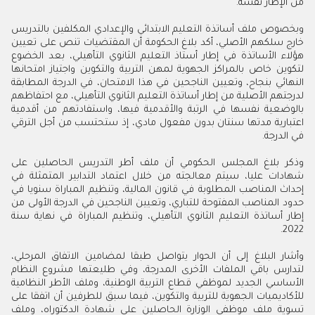
من الإطار نفسه.
وبخصوص ملف أساتذة التعليم الابتدائي والإعدادي المكلفين بالتدريس
خارج سلكهم الأصلي، أكد بلاغ الحكومة أن المقتضيات تنص على تعيين
هؤلاء الأساتذة في إطار أستاذ التعليم الثانوي التأهيلي، بعد الخضوع
لتكوين خاص بالمراكز الجهوية لمهن التربية والتكوين واجتياز امتحانها
النهائي بنجاح، وتعيين الناجحين في هذا الامتحان، في الدرجة المطابقة
لدرجتهم الأصلية من إطار أساتذة التعليم الثانوي التأهيلي، مع احتفاظهم
بالوضعية نفسها في الرتبة والأقدمية فيها، واستفادتهم من أقدمية
اعتبارية مدتها سنتان بدون مفعول مادي، إذ ستحتسب من أجل الترقي
في الدرجة.
وذكر بلاغ المجلس الحكومي أن ملف أطر التدريس الحاصلين على
شهادات عليا، سيتم معالجته من خلال اعتماد التدابير المتمثلة في
إحداث المناصب المطلوبة في قانون المالية، وتنظيم المباراة سنويا في
حدود المناصب المفتوحة للتباري، وتعيين الناجحين في الدرجة الأولى من
إطار أساتذة التعليم الثانوي التأهيلي، وتنظيم المباراة في نهاية سنة
2022.
وأشار البلاغ إلى أن الحوار يتواصل طبقا لمضامين الاتفاق المرحلي،
لتدارس باقي الملفات الأخرى المدرجة، وفي طليعتها مشروع النظام
الأساسي الجديد لموظفي قطاع التربية الوطنية، وملف الأطر النظامية
للأكاديميات الجهوية للتربية والتكوين، فيما سبق للطرفين أن اتفقا على
تسوية ملف موظفي الوزارة الحاصلين على شهادة الدكتوراه، وملف