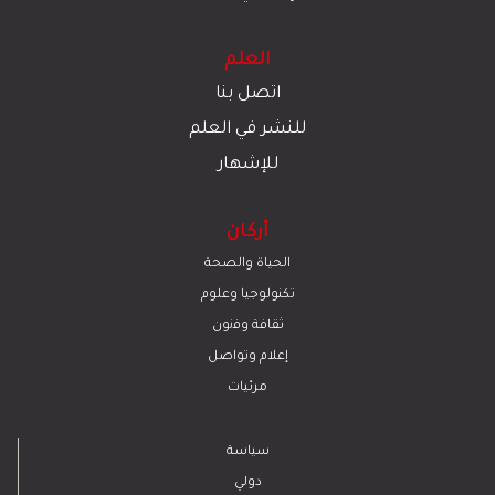
العلم
اتصل بنا
للنشر في العلم
للإشهار
أركان
الحياة والصحة
تكنولوجيا وعلوم
ﺛﻘﺎﻓﺔ وﻓﻧون
إعلام وتواصل
مرئيات
سياسة
دولي