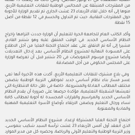
التقنية المنعقدة في 27 يوليوز الماضي، والتي كانت قد رفعت 15 نقطة
من المقترحات المنبثقة عن المجالس الوطنية للنقابات التعليمية الأربع،
منوها إلى أنه خلال لقاء الأربعاء 23 غشت الجاري تم تقديم الوزارة للأجوبة
حول المقترحات النقابية، حيث تم التداول والحسم في 12 نقطة من أصل
15 نقطة.
وأكد الكاتب العام للجامعة الحرة للتعليم أن الوزارة جددت التزامها بإخراج
النظام الأساسي الجديد في الوقت المتفق عليه وهو شتنبر القادم،
مشيرا إلى أنه تم الاتفاق على عقد اجتماع اللجنة العليا من أجل الاطلاع
على المسودة النهائية لمشروع النظام الأساسي بعد إدخال التعديلات
وأيضا مشروع مرسوم التعويضات في 20 شتنبر قبل أن تعرضه الوزارة
على المجلس الحكومي من أجل المصادقة.
وفي بلاغ مشترك للنقابات التعليمية الأربع، أكدت هذه الأخيرة أنها تعي
عسر مسار بناء نظام أساسي جديد لموظفي التربية الوطنية يتضمن
مختلف المطالب العادلة والمشروعة، خاصة في ظل حالة الانتظارية التي
تعيشها الشغيلة التعليمية، مؤكدة حرصها على ضرورة أن يقدم النظام
الأساسي الجديد والمراسيم والقرارات المجسدة له أجوبة لمطالب كافة
نساء ورجال التعليم ويضمن الارتقاء بأوضاع الأسرة التعليمية المهنية
والمادية والمعنوية.
اجتماع اللجنة العليا المشتركة لإعداد مشروع النظام الأساسي الجديد
الذي انعقد أول أمس الأربعاء 23 غشت ترأسه السيد شكيب بنموسى،
وزير التربية الوطنية والتعليم الأولي والرياضة، وحضره كل من مدير الموارد