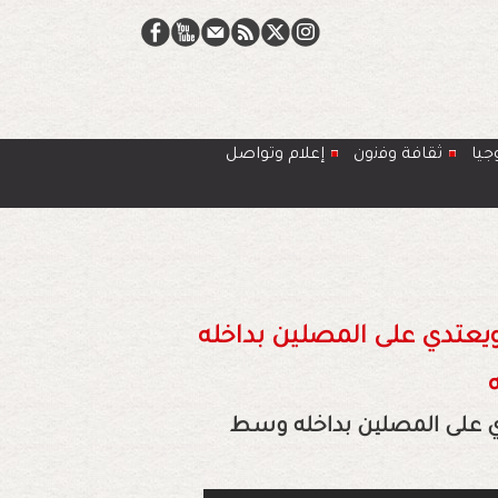
جيا
ﺛﻘﺎﻓﺔ وﻓﻧون
إعلام وتواصل
يعتدي على المصلين بداخله
ي على المصلين بداخله وسط