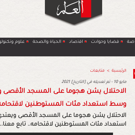
اضة
قضايا وحوادث
اﻗﺗﺻﺎد
الحياة والصحة
ﻋﻠوم وتكنولو
الرئيسية
>
متابعات
2021 مايو 10 - تم تعديله في [التاريخ]
الاحتلال يشن هجوما على المسجد الأقصى و
وسط استعداد مئات المستوطنين لاقتحامه
الاحتلال يشن هجوما على المسجد الأقصى ويعتد
استعداد مئات المستوطنين لاقتحامه.. تابع معنا..