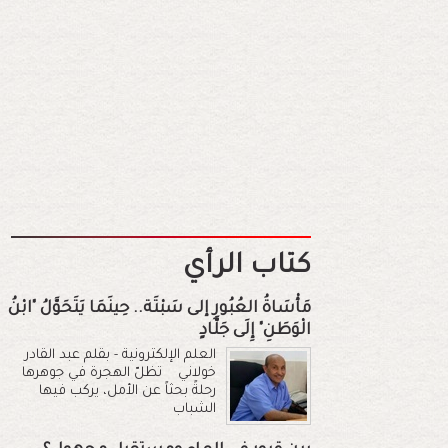
كتاب الرأي
مَأْسَاةُ العُبُورِ إلى سَبْتَة.. حِينَمَا يَتَحَوَّلُ "ابْنُ
الْوَطَنِ" إِلَى جَلَّادٍ
العلم الإلكترونية - بقلم عبد القادر
خولاني تظلّ الهجرة في جوهرها
رحلةً بحثاً عن الأمل، يركب فيها
الشباب