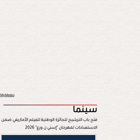
MyMeteo
سينما
فتح باب الترشيح للجائزة الوطنية للفيلم الأمازيغي ضمن
الاستعدادات لمهرجان "إسني ن ورغ" 2026