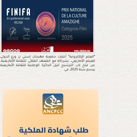
*العلم الإلكترونية* أعلنت جمعية مهرجان إسني ن ورغ الدولي
للفيلم الأمازيغي، بشراكة مع المعهد الملكي للثقافة الأمازيغية،
عن فتح باب الترشيح لنيل الجائزة الوطنية للثقافة الأمازيغية
برسم سنة 2025، في