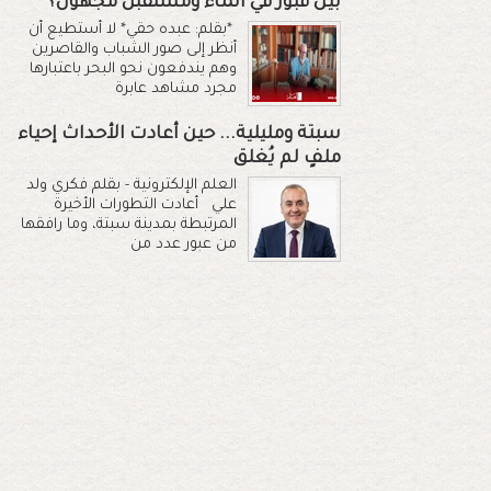
بين قبور في الماء ومستقبل مجهول؟
*بقلم: عبده حقي* لا أستطيع أن
أنظر إلى صور الشباب والقاصرين
وهم يندفعون نحو البحر باعتبارها
مجرد مشاهد عابرة
سبتة ومليلية... حين أعادت الأحداث إحياء
ملفٍ لم يُغلق
العلم الإلكترونية - بقلم فكري ولد
علي أعادت التطورات الأخيرة
المرتبطة بمدينة سبتة، وما رافقها
من عبور عدد من