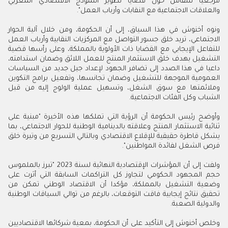
مرجعيا للنقاش حول قضايا تطوير النموذج الاقتصادي المغربي
والعلاقات الاجتماعية مع النقابات وأرباب العمل".
ونوه أخنوش في هذا السياق، إلى أن الحكومة، ومن خلال آلية الحوار
الاجتماعي، تريد خلق جسور التواصل مع المركزيات النقابية وأرباب العمل
للتفاعل الإيجابي مع القضايا ذات الأولوية بالمملكة، وعلى رأسها قضية
التشغيل بهدف خلق الاستثمار المنتج للعمل اللائق وضمان استدامته،
داعيا في هذا الصدد إلى تضافر الجهود لإعداد جيل جديد من السياسات
العمومية الموجهة للتشغيل وضمان تجانسها، وتفعيل برامج التكوين
وملائمتها مع سوق الشغل، وتسهيل عملية الولوج إليه من قبل
الشباب وكل الفئات الاجتماعية.
وأوضح رئيس الحكومة أن الرؤية التي تملكها هذه الأخيرة "مبنية على
ثنائية الاستثمار المنتج وعلاقته بالدينامية الوطنية للحوار الاجتماعي، بما
يشكل قاطرة حقيقية للإقلاع الاقتصادي وبالتالي التسريع من وتيرة خلق
فرص الشغل لفائدة المواطنين".
ولفت إلى أن المؤشرات الإقتصادية النهائية لسنة 2023 "تبرز بالملموس
حجم المجهود الحكومي لتجاوز كل التراكمات السابقة التي أثرت على
وضعية التشغيل بالمملكة، مؤكدا أن الاقتصاد الوطني تمكن من
تحقيق نتائج إيجابية فاقت التوقعات، بالرغم من توالي السياقات الوطنية
والدولية الصعبة.
وخلص أخنوش إلى التأكيد على أن الحكومة، بمعية شركائها الاقتصاديين