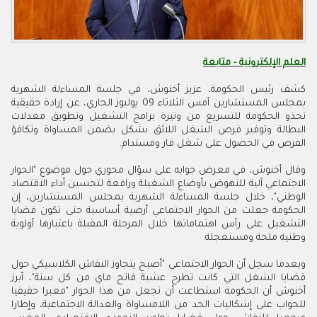
العلم الإلكترونية - متابعة
كشف رئيس الحكومة، عزيز أخنوش، في جلسة المساءلة الشهرية
بمجلس المستشارين أمس الثلاثاء 09 يوليوز الجاري، عن إرادة حقيقية
تحذو الحكومة للتسريع من وتيرة برامج التشغيل وتطويق معدلات
البطالة وتوفير فرص الشغل اللائق بشكل يضمن المساواة وتكافؤ
الفرص في الحصول على شغل قار ومستدام.
وقال أخنوش، في معرض جوابه على سؤال محوري حول موضوع "الحوار
الاجتماعي آلية للنهوض بأوضاع الشغيلة ورافعة لتحسين أداء الاقتصاد
الوطني"، خلال جلسة المساءلة الشهرية بمجلس المستشارين، إن
الحكومة جعلت من الحوار الاجتماعي أرضية أساسية حتى تكون قضايا
التشغيل على رأس اهتماماتها خلال المرحلة المقبلة باعتبارها أولوية
وطنية ملحة ومستعجلة.
وبعدما سجل أن الحوار الاجتماعي "أصبح يتجاوز النقاش الكلاسيكي حول
قضايا الشغل التي كانت تطرح عشية فاتح ماي من كل سنة"، أبرز
أخنوش أن الحكومة استطاعت أن تجعل من هذا الحوار "معبرا حقيقيا
للجواب على إشكاليات الحد من اللامساواة والعدالة الاجتماعية، وإطارا