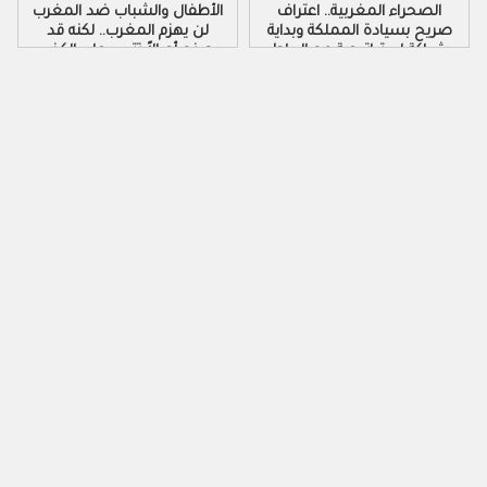
الصحراء المغربية.. اعتراف
الأطفال والشباب ضد المغرب
صريح بسيادة المملكة وبداية
لن يهزم المغرب.. لكنه قد
شراكة استراتيجية مع الرباط
يصنع أجيالاً تتربى على الكذب
والكراهية والتزوير