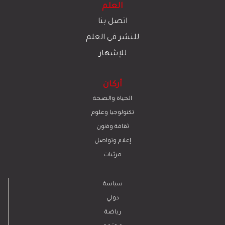
العلم
اتصل بنا
للنشر في العلم
للإشهار
أركان
الحياة والصحة
تكنولوجيا وعلوم
ﺛﻘﺎﻓﺔ وﻓﻧون
إعلام وتواصل
مرئيات
سياسة
دولي
رياضة