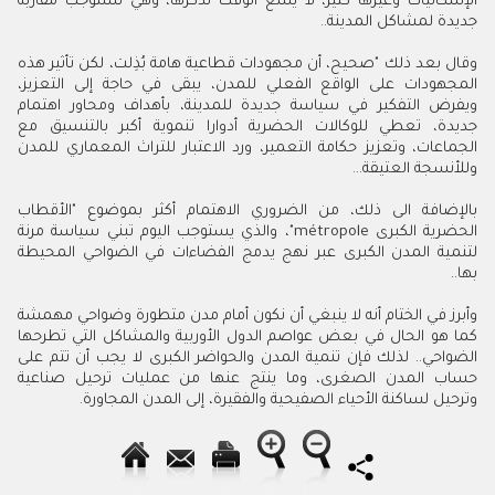
الإشكاليات وغيرها كثير، لا يسع الوقت لذكرها، وهي تستوجب مقاربة
جديدة لمشاكل المدينة..
وقال بعد ذلك "صحيح، أن مجهودات قطاعية هامة بُذِلت، لكن تأثير هذه
المجهودات على الواقع الفعلي للمدن، يبقى في حاجة إلى التعزيز،
ويفرض التفكير في سياسة جديدة للمدينة، بأهداف ومحاور اهتمام
جديدة، تعطي للوكالات الحضرية أدوارا تنموية أكبر بالتنسيق مع
الجماعات، وتعزيز حكامة التعمير، ورد الاعتبار للتراث المعماري للمدن
وللأنسجة العتيقة…
بالإضافة الى ذلك، من الضروري الاهتمام أكثر بموضوع "الأقطاب
الحضرية الكبرى ‪‬métropole"، والذي يستوجب اليوم تبني سياسة مرنة
لتنمية المدن الكبرى عبر نهج يدمج الفضاءات في الضواحي المحيطة
بها..‬
وأبرز في الختام أنه لا ينبغي أن نكون أمام مدن متطورة وضواحي مهمشة
كما هو الحال في بعض عواصم الدول الأوربية والمشاكل التي تطرحها
الضواحي.. لذلك فإن تنمية المدن والحواضر الكبرى لا يجب أن تتم على
حساب المدن الصغرى، وما ينتج عنها من عمليات ترحيل صناعية
وترحيل لساكنة الأحياء الصفيحية والفقيرة، إلى المدن المجاورة.