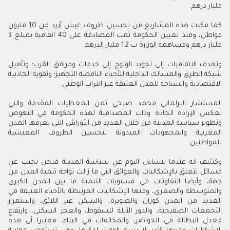
مليار درهم.
كما مكنت هذه المشاريع من تحسين ظروف عيش أزيد من 10 مليون
مواطن، ومنذ تعيين الحكومة تمت المصادقة على 40 اتفاقية بمبلغ 3
مليار درهم ومساهمة الوزارة ب 1.2 مليار الدرهم.
وتهدف الاتفاقيات إلى تجويد الولوج إلى خدمات ومرافق القرب؛ وتأهيل
شبكة الطرق والمسالك الداخلية للأحياء الناقصة التجهيز؛ وتقوية الجاذبية
الاقتصادية والسياحة للمدن العتيقة عبر التراب الوطني.
المستشار البرلماني محمد صبحي ثمن المعطيات المقدمة والتي
تعكس الإرادة الجادة وذات المصداقية لهذه الحكومة في النهوض
وتطوير سياسة المدينة من خلال العديد من الأوراش التي تعرفها المدن
المغربية والمجهودات المبذولة لتحسين الظروف المعيشية
للمواطنين.
وكشف انه عندما نتساءل اليوم عن سياسة المدينة فنحن نجيب عن
مسائل تتعلق بالإشكاليات والعوائق التي ما زالت تواجه تنمية المدن من
جهة، وأيضا التفاوتات في مستويات التنمية ما بين المدن الكبرى
والمتوسطة والصغرى، ومنها الإشكاليات المرتبطة بالأحياء العتيقة في
العديد من المدن كوزان والصويرة، والسكن غير اللائق، واستمرار
التجمعات الصفيحية، والدور الآيلة للسقوط، والعجز السكني، وارتفاع
معدل البطالة في الحواضر، والمخالفات في البناء، معتبرا أن هذه