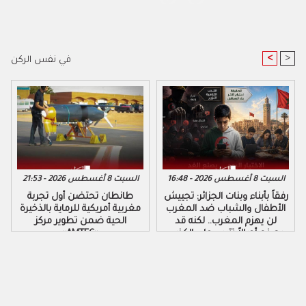
<
>
في نفس الركن
السبت 8 أغسطس 2026 - 16:48
السبت 8 أغسطس 2026 - 21:53
رفقاً بأبناء وبنات الجزائر: تجييش
طانطان تحتضن أول تجربة
الأطفال والشباب ضد المغرب
مغربية أمريكية للرماية بالذخيرة
لن يهزم المغرب.. لكنه قد
الحية ضمن تطوير مركز
يصنع أجيالاً تتربى على الكذب
«AMTEC»
والكراهية والتزوير