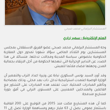
المستشار البرلماني محمد صبحي
العلم الإلكترونية - سمير زرادي
وجه المستشار البرلماني محمد صبحي عضو الفريق الاستقلالي بمجلس
المستشارين يوم الثلاثاء الماضي سؤالا شفويا تمحور حول المقاربة
الحكومية بخصوص سياسة المدينة ومجالات تدخلها، متسائلا في هذا
الصدد عن التدابير الإجرائية التي تنهجها الحكومة من أجل الارتقاء بجمالية
المدن وجهلها فضاء ملائما للعيش.
وقد أورد السيد يونس السكوري نيابة عن وزيرة اعداد التراب والتعمير أن
الوزارة الوصية اعتمدت استراتيجية تدخل ذات بعد محلي، وذلك بمصاحبة
وتأطير المبادرات المحلية، حيث تعتمد هذه المبادرات على التشاور مع
الفاعلين والمتدخلين المعنيين على المستوى الترابي في أفق بلورة
مشاريع مندمجة.
كما أن هذه المشاريع مكنت منذ 2015 من التوقيع على 200 اتفاقية
باستثمار عمومي يصل ل 63 مليار درهم ومساهمة الوزارة تصل إلى 11