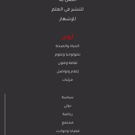
اتصل بنا
للنشر في العلم
للإشهار
أركان
الحياة والصحة
تكنولوجيا وعلوم
ﺛﻘﺎﻓﺔ وﻓﻧون
إعلام وتواصل
مرئيات
سياسة
دولي
رياضة
مجتمع
قضايا وحوادث