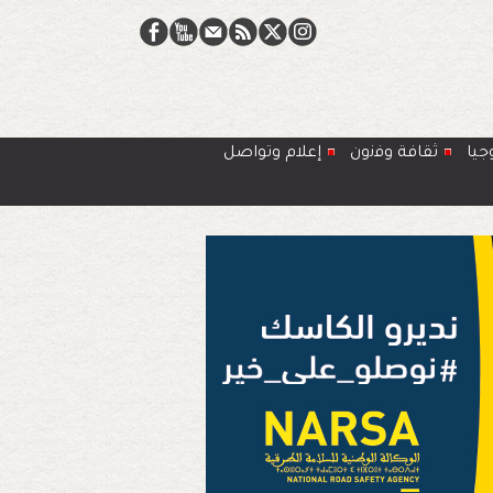
جيا
ﺛﻘﺎﻓﺔ وﻓﻧون
إعلام وتواصل