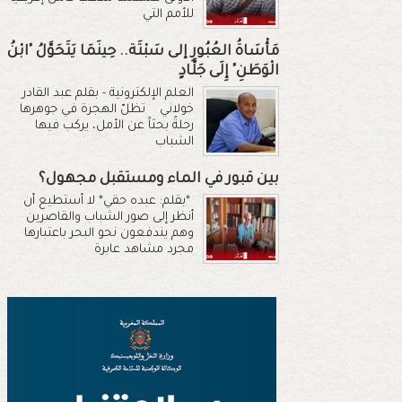
للأمم التي
مَأْسَاةُ العُبُورِ إلى سَبْتَة.. حِينَمَا يَتَحَوَّلُ "ابْنُ
الْوَطَنِ" إِلَى جَلَّادٍ
العلم الإلكترونية - بقلم عبد القادر
خولاني تظلّ الهجرة في جوهرها
رحلةً بحثاً عن الأمل، يركب فيها
الشباب
بين قبور في الماء ومستقبل مجهول؟
*بقلم: عبده حقي* لا أستطيع أن
أنظر إلى صور الشباب والقاصرين
وهم يندفعون نحو البحر باعتبارها
مجرد مشاهد عابرة