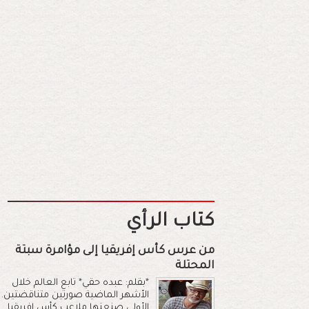
كتاب الرأي
من عرس كأس إفريقيا إلى مؤامرة سبتة
المحتلة
*بقلم: عبده حقي* تابع العالم خلال
الأشهر الماضية صورتين متناقضتين.
الأولى صنعتها ملاعب كأس إفريقيا