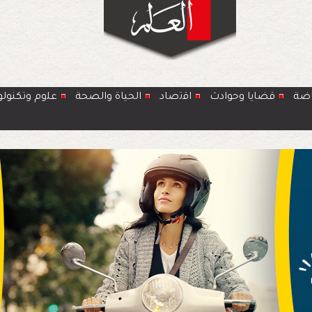
اضة
قضايا وحوادث
اﻗﺗﺻﺎد
الحياة والصحة
ﻋﻠوم وتكنولو