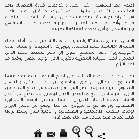
‬زعزعة‭ ‬استقرار‭ ‬و‭ ‬أمن‭ ‬ووحدة‭ ‬المملكة‭ ‬المغربية
‬لهذا‭ ‬النزاع‭.‬
‬ظلت‭ ‬تصرف‭ ‬عليه‭ ‬بسخاء‭ ‬منذ‭ ‬زهاء‭ ‬نصف‭ ‬قرن‭ . ‬