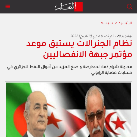
الرئيسية
>
سياسة
2022 نوفمبر 29 - تم تعديله في [التاريخ]
‬مؤتمر‭ ‬جبهة‭ ‬الانفصاليين
‬حسابات‭ ‬عصابة‭ ‬الرابوني