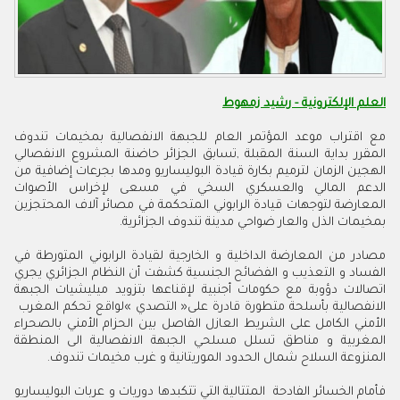
العلم الإلكترونية - رشيد زمهوط
‬بمخيمات‭ ‬الذل‭ ‬والعار‭ ‬ضواحي‭ ‬مدينة‭ ‬تندوف‭ ‬الجزائرية‭.‬
‬الانفصالية‭ ‬بأسلحة‭ ‬متطورة‭ ‬قادرة‭ ‬على‭ ‬‮«‬التصدي‮»‬‭ ‬لواقع‭ ‬تحكم‭ ‬المغرب‭
‬المنزوعة‭ ‬السلاح‭ ‬شمال‭ ‬الحدود‭ ‬الموريتانية‭ ‬و‭ ‬غرب‭ ‬مخيمات‭ ‬تندوف‭ .‬