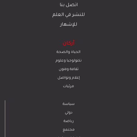
اتصل بنا
للنشر في العلم
للإشهار
أركان
الحياة والصحة
تكنولوجيا وعلوم
ﺛﻘﺎﻓﺔ وﻓﻧون
إعلام وتواصل
مرئيات
سياسة
دولي
رياضة
مجتمع