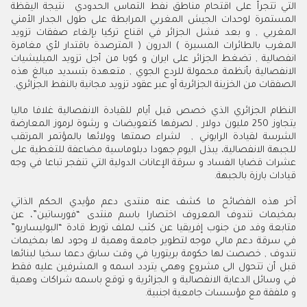
‬الصفقات‭ ‬من‭ ‬الخزينة‭ ‬الجزائرية‭ ‬أو‭ ‬عبر‭ ‬عقود‭ ‬تزويد‭ ‬مجانية‭ ‬بالنفط‭ ‬الجزائري‭ .‬
‬قيادات‭ ‬بارزة‭ ‬بالجبهة‭ .‬
‬و‭ ‬ملفقة‭ ‬مع‭ ‬مؤسسات‭ ‬جامعية‭ ‬اجنبية‭ .‬