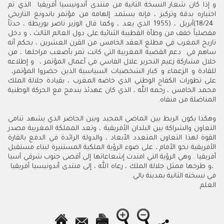
‬للقادة‭ ‬و‭ ‬الزعماء‭ ‬و‭ ‬كبار‭ ‬الشخصيات‭ ‬السياسية‭ ‬الذين‭ ‬حضروا‭ ‬المؤتمر‭ ‬،‭
‬المناضلة‭ ‬من‭ ‬منفاه‭ .‬
‬،‭ ‬و‭ ‬طرحها‭ ‬ممثل‭ ‬جلالة‭ ‬الملك‭ ‬،‭ ‬رعاه‭ ‬الله‭ ‬،‭ ‬إلى‭ ‬منتدى‭ ‬أندونيسيا‭ ‬أفريقيا‮ ‬‭
‬في‭ ‬نسخته‭ ‬الثانية‭ ‬بمدينة‭ ‬بالي‭ .‬
العلم