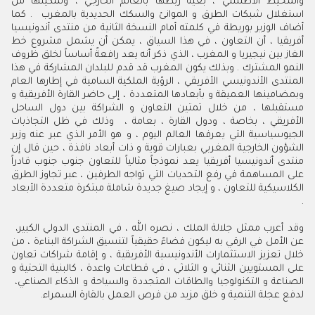
.‬
وقد‭ ‬أعرب‭ ‬ممثل‭ ‬جلالة‭ ‬الملك‭ ‬،‭ ‬نصره‭ ‬الله‭ ‬،‭ ‬في‭ ‬المنتدى‭ ‬الدولي‭ ‬الكبير‭ ‬،‭
‬الصناعة‭ ‬و‭ ‬التكنولوجيا‭ ‬والطاقات‭ ‬المتجددة‭ ‬والسياحة‭ ‬و‭ ‬الذكاء‭ ‬الصناعي‭ ‬،‭
‬لدفع‭ ‬عجلة‭ ‬التنمية‭ ‬و‭ ‬خلق‭ ‬مزيد‭ ‬من‭ ‬فرص‭ ‬العمل‭ ‬بالقارة‭ ‬السمراء‭ .‬