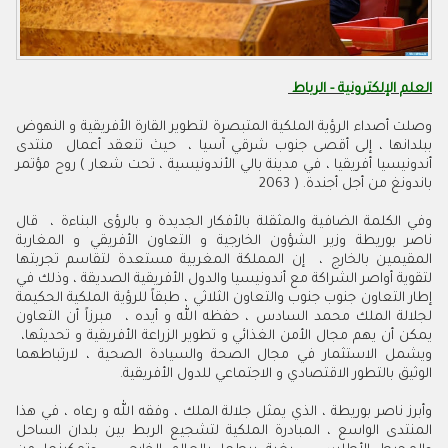
العلم الإلكترونية - الرباط
‬باندونغ‭ ‬من‭ ‬أجل‭ ‬أجندة‭ ‬2063‭ ) .‬
‬يمكن‭ ‬أن‭ ‬يهم‭ ‬مجال‭ ‬الأمن‭ ‬الغذائي‭ ‬و‭ ‬تطوير‭ ‬الزراعة‭ ‬الأفريقية‭ ‬و‭ ‬تحديثها‭ ‬،‭
‬الوثيق‭ ‬بالتطور‭ ‬الاقتصادي‭ ‬و‭ ‬الاجتماعي‭ ‬للدول‭ ‬الأفريقية‭ .‬