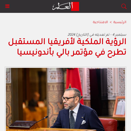
الرئيسية
>
الافتتاحية
2024 سبتمبر 4 - تم تعديله في [التاريخ]
‬تطرح‭ ‬في‭ ‬مؤتمر‭ ‬بالي‭ ‬بأندونيسيا